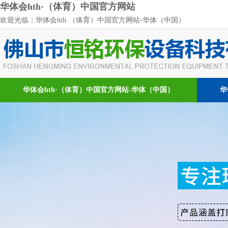
华体会hth·（体育）中国官方网站
欢迎光临：华体会hth·（体育）中国官方网站-华体（中国）
华体会hth·（体育）中国官方网站-华体（中国）
华
新闻资讯
在线留言
联系我们